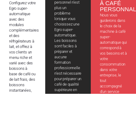
personnel n’est
À CAFÉ
Configurez votre
plus un
Egro super-
PERSONNAL
problème
automatique
Nous vous
lorsque vous
avec des
guiderons dans
choisissez une
modules
le choix de la
Egro super-
complémentaires
machine à café
automatique.
et des
super-
Les boissons
réfrigérateurs à
automatique qui
sont faciles à
lait, et offrez à
correspond à
préparer et
vos clients un
vos besoins et à
aucune
menu riche et
votre
formation
varié avec des
consommation
professionnelle
boissons à
dans votre
n’est nécessaire
base de café ou
entreprise, le
pour préparer un
de lait frais, des
tout
café de qualité
boissons
accompagné
supérieure en
instantanées,
d’un service
un minimum de
du chocolat
après-vente de
temps.
chaud, et tout
première qualité
type de produit
dans le monde
instantané.
entier.