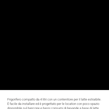
Frigorifero compatto da 4 litri con un contenitore per il latte estraibile.
È facile da installare ed è progettato per le location con poco spazio
disponibile sul bancone e bassi consumi di bevande a base di latte
fresco. Tramite la manopola posta sul retro è possibile regolare il
livello di temperatura del frigorifero. Il frigorifero Quick Milk è
disponibile solo per alcuni mercati specifici.