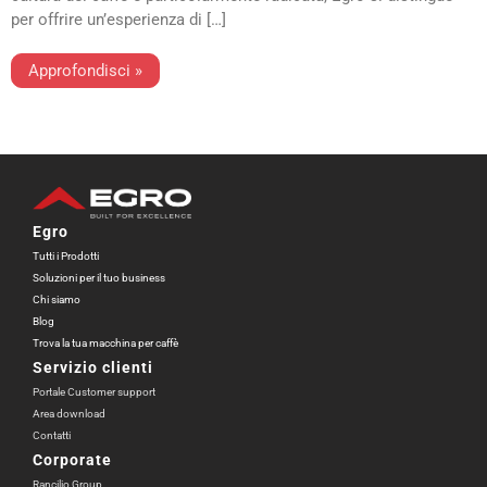
per offrire un’esperienza di […]
Approfondisci »
Egro
Tutti i Prodotti
Soluzioni per il tuo business
Chi siamo
Blog
Trova la tua macchina per caffè
Servizio clienti
Portale Customer support
Area download
Contatti
Corporate
Rancilio Group